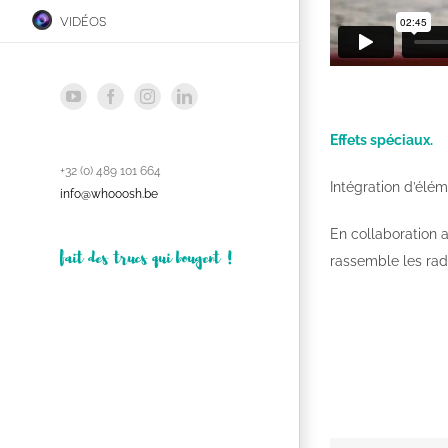
vidéos
YouTube
Facebook
Instagram
LinkedIn
Effets spéciaux.
+32 (0) 489 101 664
Intégration d’élé
info@whooosh.be
En collaboration
fait des trucs qui bougent !
rassemble les rad