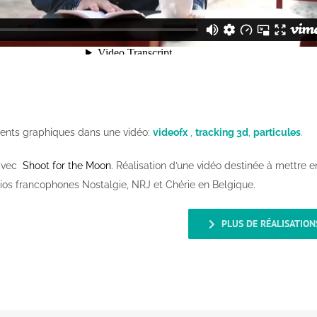
ments graphiques dans une vidéo:
videofx
,
tracking 3d
,
particules
.
 avec
Shoot for the Moon
. Réalisation d’une vidéo destinée à mettre e
ios francophones Nostalgie, NRJ et Chérie en Belgique.
PLUS DE RÉALISATION