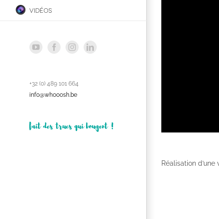
vidéos
YouTube
Facebook
Instagram
LinkedIn
+32 (0) 489 101 664
info@whooosh.be
fait des trucs qui bougent !
Réalisation d’une