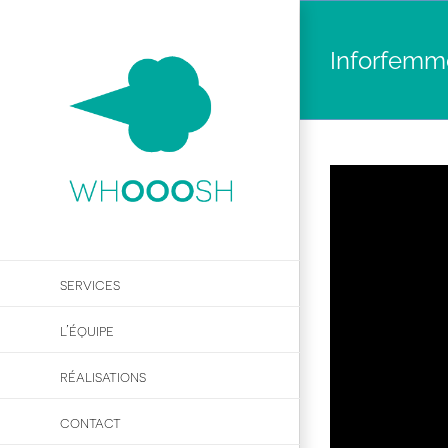
Passer
au
Inforfemm
contenu
services
l’équipe
réalisations
contact