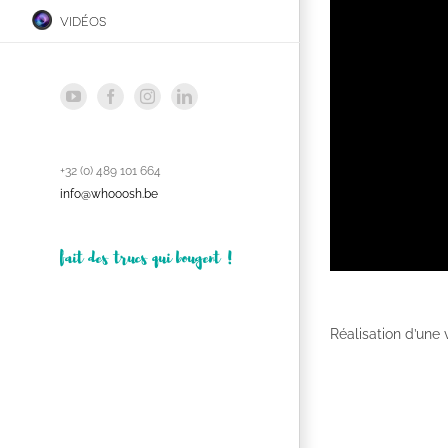
vidéos
YouTube
Facebook
Instagram
LinkedIn
+32 (0) 489 101 664
info@whooosh.be
fait des trucs qui bougent !
Réalisation d’une