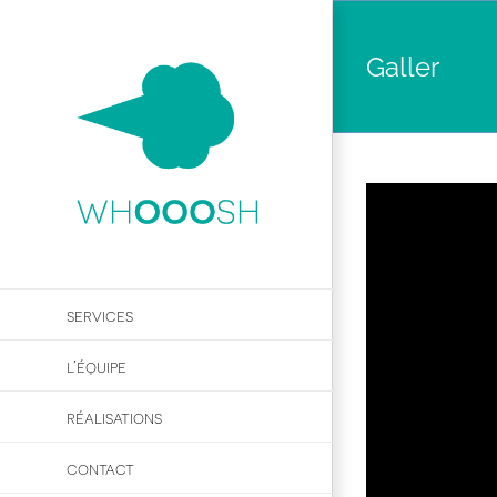
Passer
au
Galler
contenu
services
l’équipe
réalisations
contact