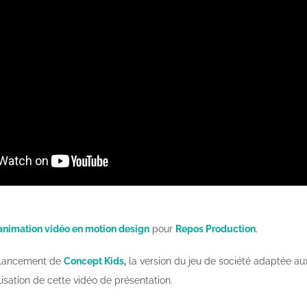
animation vidéo en motion design
pour
Repos Production
.
 lancement de
Concept Kids
,
la version du jeu de société adaptée aux 
lisation de cette vidéo de présentation.