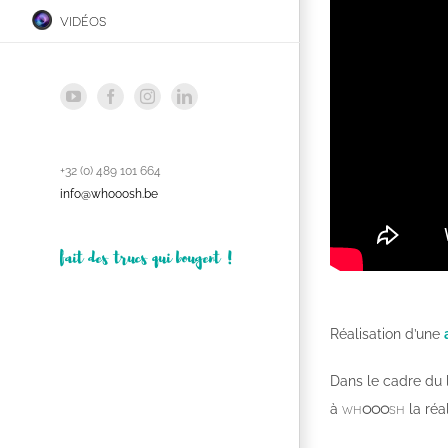
vidéos
YouTube
Facebook
Instagram
LinkedIn
+32 (0) 489 101 664
info@whooosh.be
fait des trucs qui bougent !
Réalisation d’une
Dans le cadre du
wh
ooo
sh
à
la réa