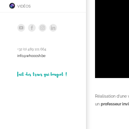
vidéos
YouTube
Facebook
Instagram
LinkedIn
+32 (0) 489 101 664
info@whooosh.be
fait des trucs qui bougent !
Réalisation d’une
un
professeur invi