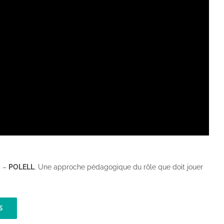
g
–
POLELL
. Une approche pédagogique du rôle que doit jouer
S