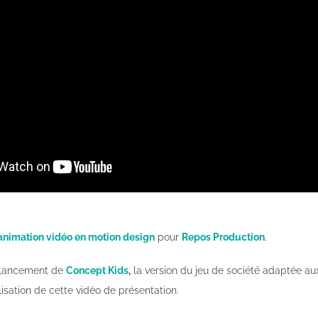
animation vidéo en motion design
pour
Repos Production
.
 lancement de
Concept Kids
,
la version du jeu de société adaptée aux 
lisation de cette vidéo de présentation.