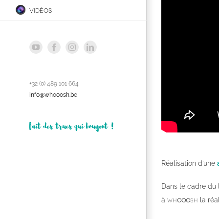
vidéos
YouTube
Facebook
Instagram
LinkedIn
+32 (0) 489 101 664
info@whooosh.be
fait des trucs qui bougent !
Réalisation d’une
Dans le cadre du
wh
ooo
sh
à
la réa